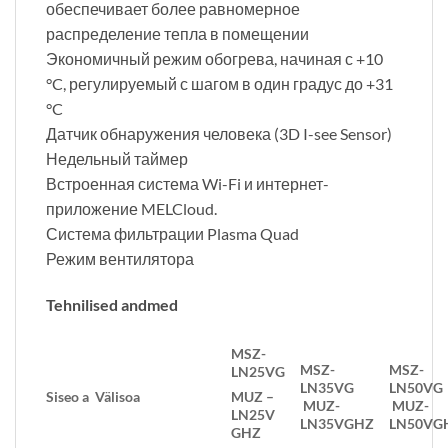
обеспечивает более равномерное
распределение тепла в помещении
Экономичный режим обогрева, начиная с +10
°C, регулируемый с шагом в один градус до +31
°C
Датчик обнаружения человека (3D I-see Sensor)
Недельный таймер
Встроенная система Wi-Fi и интернет-
приложение MELCloud.
Система фильтрации Plasma Quad
Режим вентилятора
Tehnilised andmed
MSZ-
MSZ-
MSZ-
LN25VG
LN35VG
LN50VG
Siseo
a
Välisoa
MUZ
–
MUZ-
MUZ-
LN25V
LN35VGHZ
LN50VG
GHZ