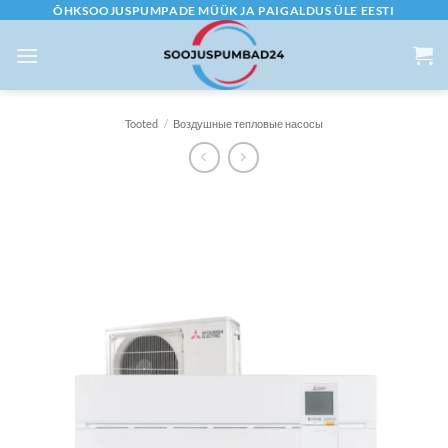
Skip
ÕHKSOOJUSPUMPADE MÜÜK JA PAIGALDUS ÜLE EESTI
to
content
Tooted
/
Воздушные тепловые насосы