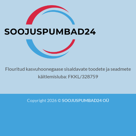
Flouritud kasvuhoonegaase sisaldavate toodete ja seadmete
käitlemisluba: FKKL/328759
Copyright 2026 ©
SOOJUSPUMBAD24 OÜ