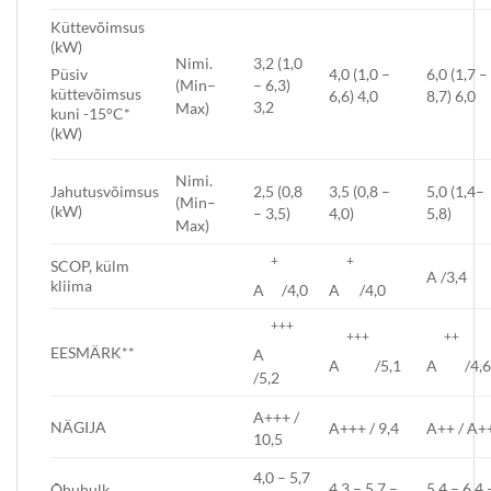
Küttevõimsus
(kW)
Nimi.
3,2 (1,0
4,0 (1,0 –
6,0 (1,7 –
Püsiv
– 6,3)
(Min–
küttevõimsus
6,6) 4,0
8,7) 6,0
3,2
Max)
kuni -15°C*
(kW)
Nimi.
Jahutusvõimsus
2,5 (0,8
3,5 (0,8 –
5,0 (1,4–
(Min–
(kW)
– 3,5)
4,0)
5,8)
Max)
+
+
SCOP, külm
A /3,4
kliima
A
/4,0
A
/4,0
+++
+++
++
EESMÄRK**
A
A
/5,1
A
/4,
/5,2
A+++ /
NÄGIJA
A+++ / 9,4
A++ / A+
10,5
4,0 – 5,7
4,3 – 5,7 –
5,4 – 6,4 
Õhuhulk