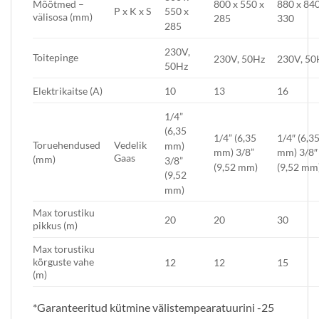
800 x 550 x
880 x 840
Mõõtmed –
P x K x S
550 x
välisosa (mm)
285
330
285
230V,
Toitepinge
230V, 50Hz
230V, 50
50Hz
Elektrikaitse (A)
10
13
16
1/4”
(6,35
1/4” (6,35
1/4″ (6,3
Vedelik
Toruehendused
mm)
mm) 3/8”
mm) 3/8″
Gaas
(mm)
3/8”
(9,52 mm)
(9,52 mm
(9,52
mm)
Max torustiku
20
20
30
pikkus (m)
Max torustiku
kõrguste vahe
12
12
15
(m)
*Garanteeritud kütmine välistempearatuurini -25