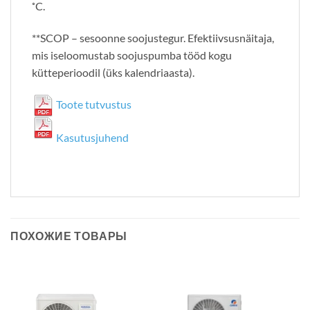
˚C.
**SCOP – sesoonne soojustegur. Efektiivsusnäitaja,
mis iseloomustab soojuspumba tööd kogu
kütteperioodil (üks kalendriaasta).
Toote tutvustus
Kasutusjuhend
ПОХОЖИЕ ТОВАРЫ