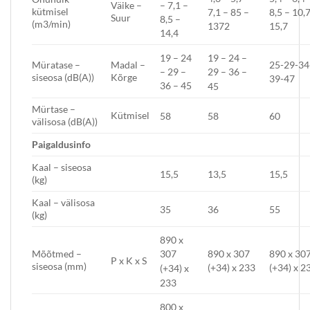
Väike –
– 7,1 –
kütmisel
7,1 – 85 –
8,5 – 10,
Suur
8,5 –
(m3/min)
1372
15,7
14,4
19 – 24 –
19 – 24
Müratase –
Madal –
25-29-34
– 29 –
29 – 36 –
siseosa (dB(A))
Kõrge
39-47
36 – 45
45
Mürtase –
Kütmisel
58
58
60
välisosa (dB(A))
P
aigaldusi
nfo
Kaal – siseosa
15,5
15,5
13,5
(kg)
Kaal – välisosa
35
36
55
(kg)
890 x
890 x 307
890 x 30
Mõõtmed –
307
P x K x S
siseosa (mm)
(+34) x 233
(+34) x 2
(+34) x
233
800 x