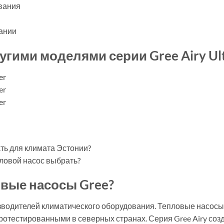
ования
вании
угими моделями серии Gree Airy Ultr
er
er
er
ть для климата Эстонии?
ловой насос выбрать?
вые насосы Gree?
зводителей климатического оборудования. Тепловые насосы
отестированными в северных странах. Серия Gree Airy созд