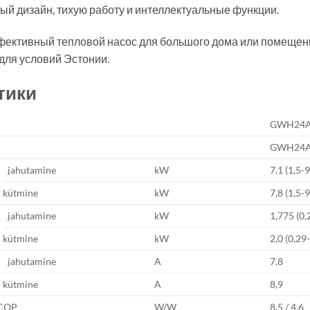
ый дизайн, тихую работу и интеллектуальные функции.
фективный тепловой насос для большого дома или помещени
для условий Эстонии.
тики
GWH24A
GWH24A
jahutamine
kW
7,1 (1,5-9
kütmine
kW
7,8 (1,5-9
jahutamine
kW
1,775 (0,
kütmine
kW
2,0 (0,29
jahutamine
A
7,8
kütmine
A
8,9
SCOP
W/W
8,5 / 4,6