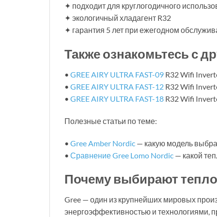
✦ подходит для круглогодичного использ
✦ экологичный хладагент R32
✦ гарантия 5 лет при ежегодном обслужи
Также ознакомьтесь с др
•
GREE AIRY ULTRA FAST-09
R32 Wifi Invert
•
GREE AIRY ULTRA FAST-12
R32 Wifi Invert
•
GREE AIRY ULTRA FAST-18
R32 Wifi Invert
Полезные статьи по теме:
•
Gree Amber Nordic
— какую модель выбра
•
Сравнение Gree Lomo Nordic
— какой теп
Почему выбирают тепло
Gree — один из крупнейших мировых прои
энергоэффективностью и технологиями, пр