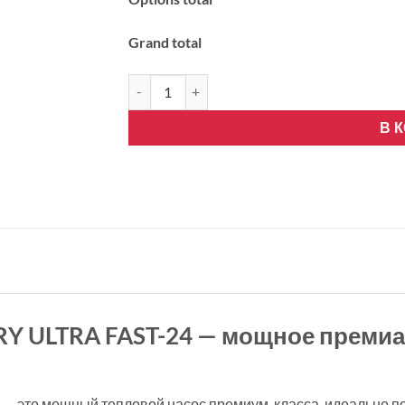
Grand total
Количество товара GREE AIRY ULTRA FAST-24. 
В 
RY ULTRA FAST-24 — мощное преми
er — это мощный тепловой насос премиум-класса, идеально 