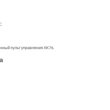
C
нный пульт управления XK76.
а