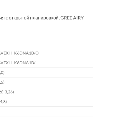
я с открытой планировкой, GREE AIRY
VEXH- K6DNA1B/O
VEXH- K6DNA1B/I
,0)
,5)
26-3,26)
-4,8)